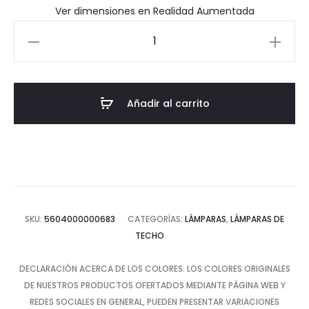
Ver dimensiones en Realidad Aumentada
$92.77.
$309.23.
Lámpara
de
Techo
Lottus
Añadir al carrito
cantidad
SKU:
5604000000683
CATEGORÍAS:
LÁMPARAS
,
LÁMPARAS DE
TECHO
DECLARACIÓN ACERCA DE LOS COLORES. LOS COLORES ORIGINALES
DE NUESTROS PRODUCTOS OFERTADOS MEDIANTE PÁGINA WEB Y
REDES SOCIALES EN GENERAL, PUEDEN PRESENTAR VARIACIONES