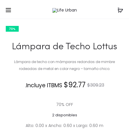
Prod
LÁMPARA
LÁMPARA
Inicio
Lámparas
Lámpara de Techo Lottus
DE
DE
navig
TECHO
TECHO
70%
SORBET
PAGODA
Lámpara de Techo Lottus
Lámpara de techo con mámparas redondas de mimbre
rodeadas de metal en color negro – tamaño chico.
El
El
$
92.77
Incluye ITBMS.
$
309.23
precio
precio
70% OFF
actual
original
2 disponibles
es:
era:
Alto: 0.00 x Ancho: 0.60 x Largo: 0.60 m