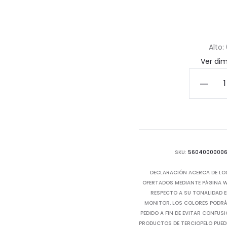
Alto:
Ver di
Lámpar
de
Techo
Kuru
cantida
SKU:
5604000000
DECLARACIÓN ACERCA DE LO
OFERTADOS MEDIANTE PÁGINA WE
RESPECTO A SU TONALIDAD E
MONITOR. LOS COLORES PODRÁN
PEDIDO A FIN DE EVITAR CONFUS
PRODUCTOS DE TERCIOPELO PUED