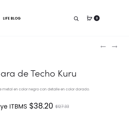
LIFE BLOG
0
Produc
LÁMPARA
LÁMPARA
DE
DE
naviga
TECHO
TECHO
FAUSTO
LUNA
ara de Techo Kuru
metal en color negro con detalle en color dorado.
El
El
$
38.20
uye ITBMS.
$
127.33
precio
precio