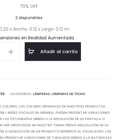
actual
original
70% OFF
2 disponibles
es:
era:
 0.20 x Ancho: 0.12 x Largo: 0.12 m
$38.20.
$127.33.
mensiones en Realidad Aumentada
a
Añadir al carrito
d
699
CATEGORÍAS:
LÁMPARAS
,
LÁMPARAS DE TECHO
S COLORES. LOS COLORES ORIGINALES DE NUESTROS PRODUCTOS
B Y REDES SOCIALES EN GENERAL, PUEDEN PRESENTAR VARIACIONES
N LAS FOTOGRAFÍAS DEBIDO A LA RESOLUCIÓN DE SU PANTALLA O
 SER VERIFICADOS EN NUESTRA TIENDA PREVIA REALIZACIÓN DE SU
IÓN O ADQUISICIÓN DE UN PRODUCTO DIFERENTE AL VISUALIZADO. LOS
EN PRESENTAR VARIACIONES DE TONALIDAD DEBIDO A LA NATURALEZA