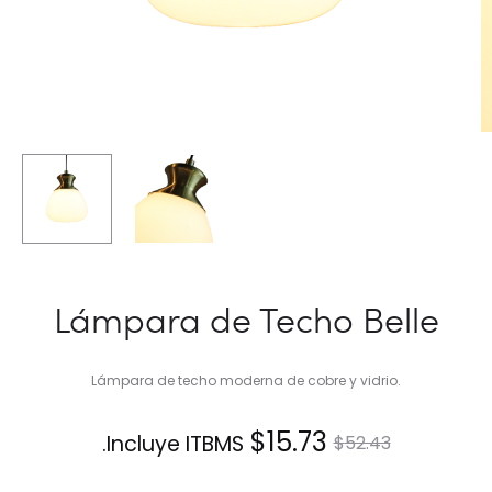
Lámpara de Techo Belle
Lámpara de techo moderna de cobre y vidrio.
El
El
$
15.73
Incluye ITBMS.
$
52.43