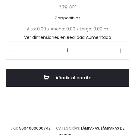
precio
precio
70% OFF
actual
original
7 disponibles
es:
era:
Alto: 0.00 x Ancho: 0.00 x Largo: 0.00 m
Ver dimensiones en Realidad Aumentada
$15.73.
$52.43.
Lámpara
de
Techo
Belle
Añadir al carrito
cantidad
SKU:
5604000000742
CATEGORÍAS:
LÁMPARAS
,
LÁMPARAS DE