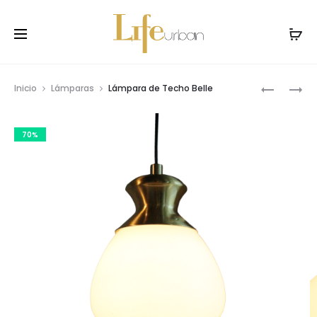
Prod
LÁMPARA
LÁMPARA
Inicio
Lámparas
Lámpara de Techo Belle
DE
DE
navig
PARED
TECHO
70%
BELLE