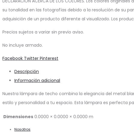
DECLARACIÓN ACERCA DE LOS COLORES. Los colores originales d
su tonalidad en las fotografías debido a la resolución de su pa
adquisición de un producto diferente al visualizado. Los produ
Precios sujetos a variar sin previo aviso.
No incluye armado.
Share
Facebook
Twitter
Pinterest
Descripción
Información adicional
Nuestra lámpara de techo combina la elegancia del metal blanc
estilo y personalidad a tu espacio. Esta lámpara es perfecta p
Dimensiones
0.0000 × 0.0000 × 0.0000 m
Nosotros