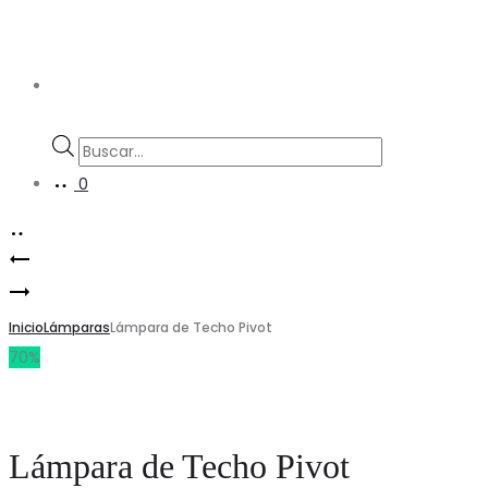
Búsqueda
de
0
productos
LÁMPARA
Product
LÁMPARA
DE
navigation
DE
Inicio
TECHO
Lámparas
Lámpara de Techo Pivot
70%
TECHO
Lámpara de Techo Pivot