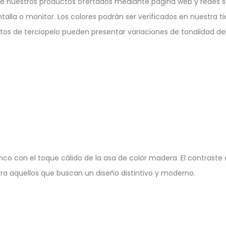
e nuestros productos ofertados mediante página web y redes so
ntalla o monitor. Los colores podrán ser verificados en nuestra ti
ctos de terciopelo pueden presentar variaciones de tonalidad deb
o con el toque cálido de la asa de color madera. El contraste 
ara aquellos que buscan un diseño distintivo y moderno.