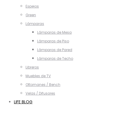
Espejos
Green
Lámparas
Lámparas de Mesa
Lámparas de Piso
Lámparas de Pared
Lámparas de Techo
Libreros
Muebles de TV
Ottomanes / Bench
Velas / Difusores
LIFE BLOG