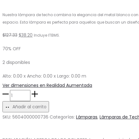
Nuestra lámpara de techo combina la elegancia del metal blanco con el 
espacio. Esta lámpara es perfecta para aquellos que buscan un diseño
El
El
$
127.33
$
38.20
Incluye ITBMS.
precio
precio
70% OFF
original
actual
2 disponibles
era:
es:
$127.33.
$38.20.
Alto: 0.00 x Ancho: 0.00 x Largo: 0.00 m
Ver dimensiones en Realidad Aumentada
Lámpara
de
Añadir al carrito
Techo
SKU:
5604000000736
Categorías:
Lámparas
,
Lámparas de Tec
Pivot
cantidad