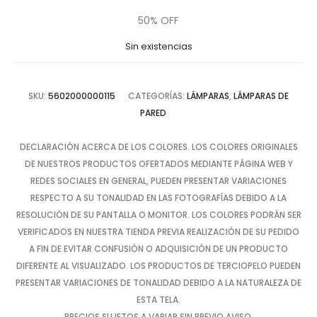
precio
precio
50% OFF
actual
original
Sin existencias
es:
era:
SKU:
5602000000115
CATEGORÍAS:
LÁMPARAS
,
LÁMPARAS DE
$42.27.
$84.53.
PARED
DECLARACIÓN ACERCA DE LOS COLORES. LOS COLORES ORIGINALES
DE NUESTROS PRODUCTOS OFERTADOS MEDIANTE PÁGINA WEB Y
REDES SOCIALES EN GENERAL, PUEDEN PRESENTAR VARIACIONES
RESPECTO A SU TONALIDAD EN LAS FOTOGRAFÍAS DEBIDO A LA
RESOLUCIÓN DE SU PANTALLA O MONITOR. LOS COLORES PODRÁN SER
VERIFICADOS EN NUESTRA TIENDA PREVIA REALIZACIÓN DE SU PEDIDO
A FIN DE EVITAR CONFUSIÓN O ADQUISICIÓN DE UN PRODUCTO
DIFERENTE AL VISUALIZADO. LOS PRODUCTOS DE TERCIOPELO PUEDEN
PRESENTAR VARIACIONES DE TONALIDAD DEBIDO A LA NATURALEZA DE
ESTA TELA.
PRECIOS SUJETOS A VARIAR SIN PREVIO AVISO.