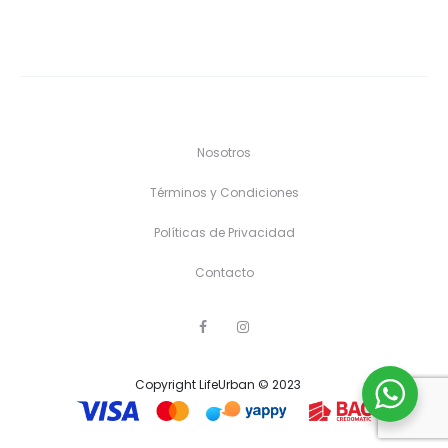
Nosotros
Términos y Condiciones
Políticas de Privacidad
Contacto
F
I
a
n
c
s
e
t
Copyright LifeUrban © 2023
b
a
o
g
o
r
k
a
m