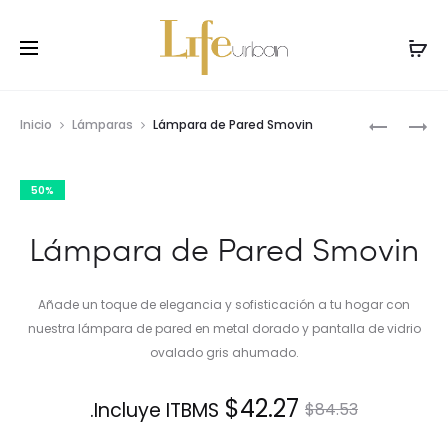
Prod
LÁMPARA
LÁMPARA
Inicio
Lámparas
Lámpara de Pared Smovin
DE
DE
navig
PARED
PARED
50%
PLISE
NATUR
Lámpara de Pared Smovin
Añade un toque de elegancia y sofisticación a tu hogar con
nuestra lámpara de pared en metal dorado y pantalla de vidrio
ovalado gris ahumado.
El
El
$
42.27
Incluye ITBMS.
$
84.53