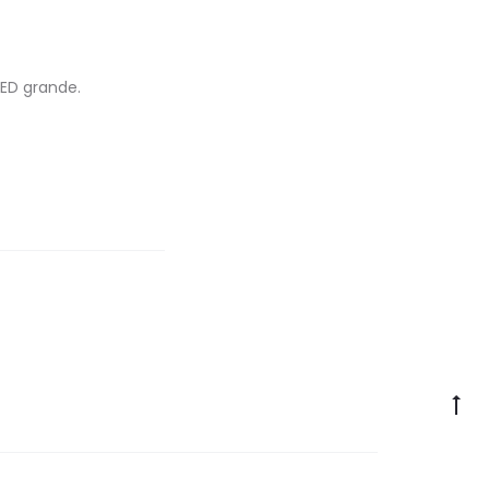
ED grande.
Go
to
to