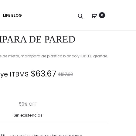
Produc
LÁMPARA
LÁMPARA
LIFE BLOG
0
DE
DE
naviga
PARED
PARED
ACOPEN
PARA DE PARED
de metal, mampara de plástico blanco y luz LED grande.
El
El
$
63.67
uye ITBMS.
$
127.33
precio
precio
actual
original
50% OFF
Sin existencias
es:
era:
058
CATEGORÍAS:
LÁMPARAS
,
LÁMPARAS DE PARED