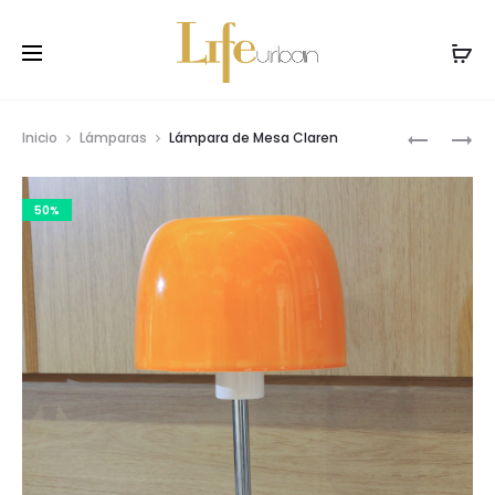
Prod
LÁMPARA
LÁMPARA
Inicio
Lámparas
Lámpara de Mesa Claren
DE
DE
navig
MESA
MESA
50%
FORÉN