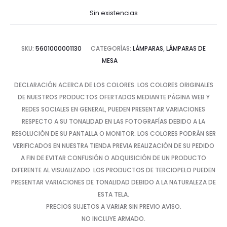
actual
original
Sin existencias
es:
era:
SKU:
5601000001130
CATEGORÍAS:
LÁMPARAS
,
LÁMPARAS DE
$47.62.
$95.23.
MESA
DECLARACIÓN ACERCA DE LOS COLORES. LOS COLORES ORIGINALES
DE NUESTROS PRODUCTOS OFERTADOS MEDIANTE PÁGINA WEB Y
REDES SOCIALES EN GENERAL, PUEDEN PRESENTAR VARIACIONES
RESPECTO A SU TONALIDAD EN LAS FOTOGRAFÍAS DEBIDO A LA
RESOLUCIÓN DE SU PANTALLA O MONITOR. LOS COLORES PODRÁN SER
VERIFICADOS EN NUESTRA TIENDA PREVIA REALIZACIÓN DE SU PEDIDO
A FIN DE EVITAR CONFUSIÓN O ADQUISICIÓN DE UN PRODUCTO
DIFERENTE AL VISUALIZADO. LOS PRODUCTOS DE TERCIOPELO PUEDEN
PRESENTAR VARIACIONES DE TONALIDAD DEBIDO A LA NATURALEZA DE
ESTA TELA.
PRECIOS SUJETOS A VARIAR SIN PREVIO AVISO.
NO INCLUYE ARMADO.