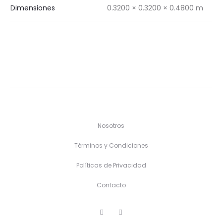
Dimensiones
0.3200 × 0.3200 × 0.4800 m
Nosotros
Términos y Condiciones
Políticas de Privacidad
Contacto
F
I
a
n