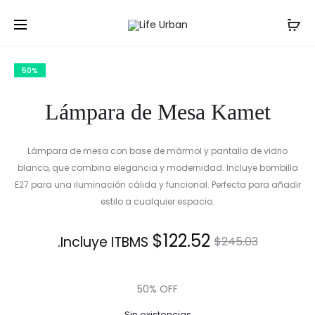
Prod
LÁMPARA
LÁMPARA
Inicio
Lámparas
Lámpara de Mesa Kamet
DE
DE
navig
MESA
MESA
50%
NOX
Lámpara de Mesa Kamet
Lámpara de mesa con base de mármol y pantalla de vidrio
blanco, que combina elegancia y modernidad. Incluye bombilla
E27 para una iluminación cálida y funcional. Perfecta para añadir
estilo a cualquier espacio.
El
El
$
122.52
Incluye ITBMS.
$
245.03
precio
precio
50% OFF
actual
original
Sin existencias