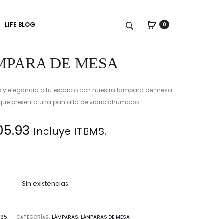
Produc
LÁMPARA
LÁMPARA
LIFE BLOG
0
DE
DE
naviga
MESA
MESA
CEMEN
MPARA DE MESA
o y elegancia a tu espacio con nuestra lámpara de mesa
 que presenta una pantalla de vidrio ahumado.
05.93
Incluye ITBMS.
Sin existencias
095
CATEGORÍAS:
LÁMPARAS
,
LÁMPARAS DE MESA