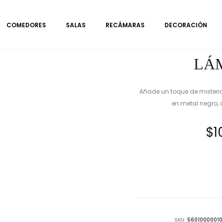
COMEDORES
SALAS
RECÁMARAS
DECORACIÓN
LÁ
Añade un toque de misteri
en metal negro,
$
1
SKU:
5601000001