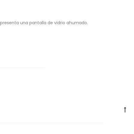
presenta una pantalla de vidrio ahumado.
Go
to
to