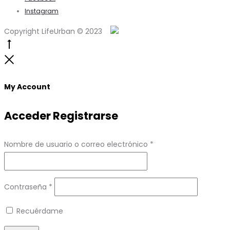
Instagram
Copyright LifeUrban © 2023
Go
to
Close
top
My Account
Acceder
Registrarse
Obligatorio
Nombre de usuario o correo electrónico
*
Obligatorio
Contraseña
*
Recuérdame