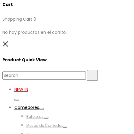
Cart
Shopping Cart
0
No hay productos en el carrito.
Close
Product Quick View
Search
Search
for:
NEW IN
Toggle
Comedores
Toggle
Bufeteras
Toggle
Mesas de Comedor
Toggle