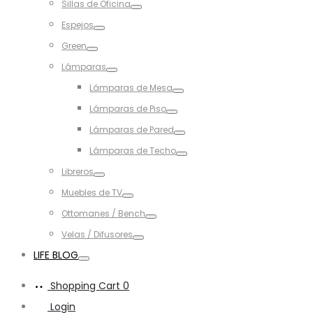
Sillas de Oficina
Toggle
Espejos
Toggle
Green
Toggle
Lámparas
Toggle
Lámparas de Mesa
Toggle
Lámparas de Piso
Toggle
Lámparas de Pared
Toggle
Lámparas de Techo
Toggle
Libreros
Toggle
Muebles de TV
Toggle
Ottomanes / Bench
Toggle
Velas / Difusores
Toggle
LIFE BLOG
Toggle
Shopping Cart
0
Login