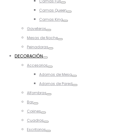
Camas Full
Toggle
Camas Queen
Toggle
Camas King
Toggle
Gaveteros
Toggle
Mesas de Noche
Toggle
Peinadoras
Toggle
DECORACIÓN
Toggle
Accesorios
Toggle
Adornos de Mesa
Toggle
Adornos de Pared
Toggle
Alfombras
Toggle
Bar
Toggle
Cojines
Toggle
Cuadros
Toggle
Escritorios
Toggle