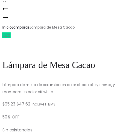
Lámpara
Product
LÁMPARA
de
navigation
DE
Inicio
Mesa
Lámparas
Lámpara de Mesa Cacao
50%
MESA
Azara
Lámpara de Mesa Cacao
Lámpara de mesa de ceramica en color chocolate y crema, y
mampara en color off white.
El
El
$
95.23
$
47.62
Incluye ITBMS.
precio
precio
50% OFF
original
actual
Sin existencias
era:
es: