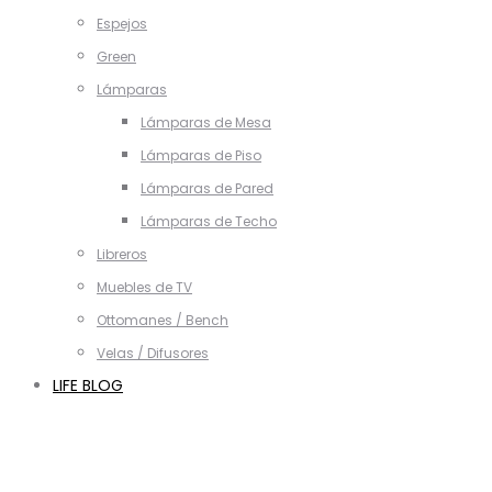
Espejos
Green
Lámparas
Lámparas de Mesa
Lámparas de Piso
Lámparas de Pared
Lámparas de Techo
Libreros
Muebles de TV
Ottomanes / Bench
Velas / Difusores
LIFE BLOG