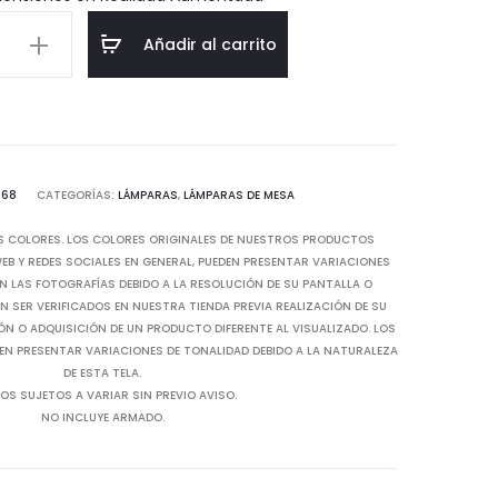
$106.47.
$212.93.
a
Añadir al carrito
d
068
CATEGORÍAS:
LÁMPARAS
,
LÁMPARAS DE MESA
S COLORES. LOS COLORES ORIGINALES DE NUESTROS PRODUCTOS
B Y REDES SOCIALES EN GENERAL, PUEDEN PRESENTAR VARIACIONES
N LAS FOTOGRAFÍAS DEBIDO A LA RESOLUCIÓN DE SU PANTALLA O
 SER VERIFICADOS EN NUESTRA TIENDA PREVIA REALIZACIÓN DE SU
IÓN O ADQUISICIÓN DE UN PRODUCTO DIFERENTE AL VISUALIZADO. LOS
EN PRESENTAR VARIACIONES DE TONALIDAD DEBIDO A LA NATURALEZA
DE ESTA TELA.
OS SUJETOS A VARIAR SIN PREVIO AVISO.
NO INCLUYE ARMADO.