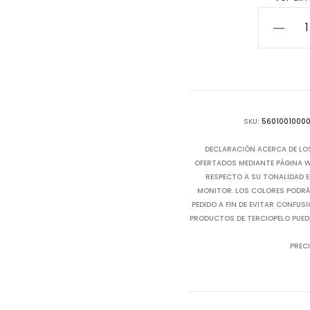
Lámpar
de
Mesa
Velor
cantida
SKU:
5601001000
DECLARACIÓN ACERCA DE LO
OFERTADOS MEDIANTE PÁGINA WE
RESPECTO A SU TONALIDAD E
MONITOR. LOS COLORES PODRÁN
PEDIDO A FIN DE EVITAR CONFUS
PRODUCTOS DE TERCIOPELO PUED
PRECI