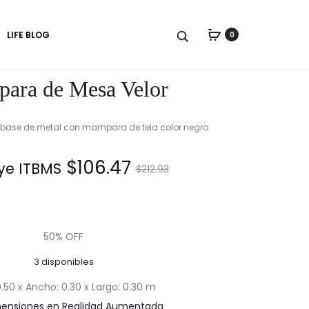
Produc
LÁMPARA
LÁMPARA
LIFE BLOG
0
DE
DE
naviga
MESA
MESA
BONNIE
STONA
ara de Mesa Velor
base de metal con mampara de tela color negro.
El
El
$
106.47
ye ITBMS.
$
212.93
precio
precio
actual
original
50% OFF
3 disponibles
es:
era:
0.50 x Ancho: 0.30 x Largo: 0.30 m
mensiones en Realidad Aumentada