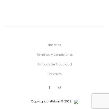
Nosotros
Términos y Condiciones
Políticas de Privacidad
Contacto
F
I
a
n
c
s
e
t
Copyright LifeUrban © 2023
b
a
o
g
o
r