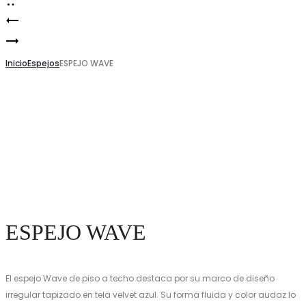
ESPEJO
Product
ESPEJO
WAVE
navigation
WAVE
Inicio
Espejos
ESPEJO WAVE
ESPEJO WAVE
El espejo Wave de piso a techo destaca por su marco de diseño
irregular tapizado en tela velvet azul. Su forma fluida y color audaz lo