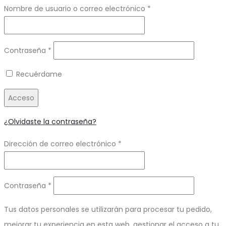
Obligatorio
Nombre de usuario o correo electrónico
*
Obligatorio
Contraseña
*
Recuérdame
Acceso
¿Olvidaste la contraseña?
Obligatorio
Dirección de correo electrónico
*
Obligatorio
Contraseña
*
Tus datos personales se utilizarán para procesar tu pedido,
mejorar tu experiencia en esta web, gestionar el acceso a tu