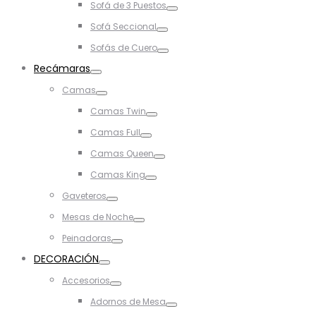
Sofá de 3 Puestos
Toggle
Sofá Seccional
Toggle
Sofás de Cuero
Toggle
Recámaras
Toggle
Camas
Toggle
Camas Twin
Toggle
Camas Full
Toggle
Camas Queen
Toggle
Camas King
Toggle
Gaveteros
Toggle
Mesas de Noche
Toggle
Peinadoras
Toggle
DECORACIÓN
Toggle
Accesorios
Toggle
Adornos de Mesa
Toggle