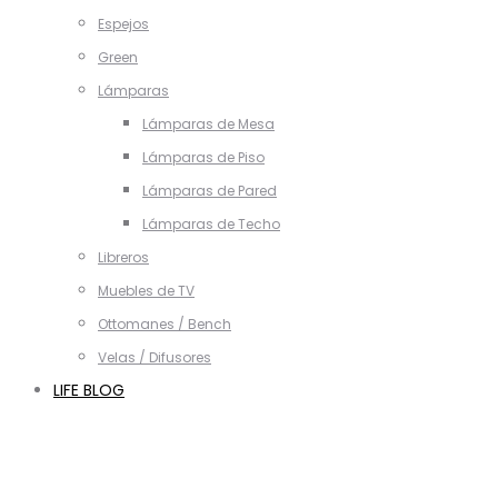
Espejos
Green
Lámparas
Lámparas de Mesa
Lámparas de Piso
Lámparas de Pared
Lámparas de Techo
Libreros
Muebles de TV
Ottomanes / Bench
Velas / Difusores
LIFE BLOG