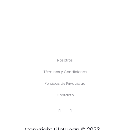
Nosotros
Términos y Condiciones
Políticas de Privacidad
Contacto
F
I
a
n
c
s
e
t
b
a
Copyright LifeUrban © 2023