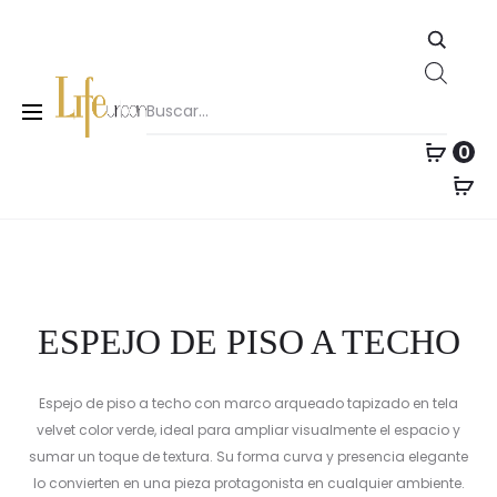
Pro
Búsqu
Inicio
Espejos
ESPEJO DE PISO A TECHO
ESPEJ
ESPEJ
de
DE
DE
nav
produ
0
PISO
PISO
A
A
TECH
TECH
ESPEJO DE PISO A TECHO
Espejo de piso a techo con marco arqueado tapizado en tela
velvet color verde, ideal para ampliar visualmente el espacio y
sumar un toque de textura. Su forma curva y presencia elegante
lo convierten en una pieza protagonista en cualquier ambiente.