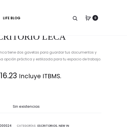
Produc
SILLA
CUADRO
DE
naviga
LIFE BLOG
0
OFICINA
CRITORIO LECA
blanca tiene dos gavetas para guardar tus documentos y
na opción práctica y estilizada para tu espacio de trabajo.
16.23
Incluye ITBMS.
Sin existencias
000024
CATEGORÍAS:
ESCRITORIOS
,
NEW IN