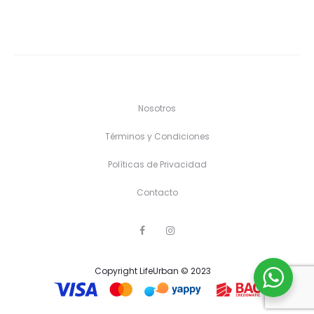
Nosotros
Términos y Condiciones
Políticas de Privacidad
Contacto
F
I
a
n
c
s
e
t
Copyright LifeUrban © 2023
b
a
o
g
o
r
k
a
m