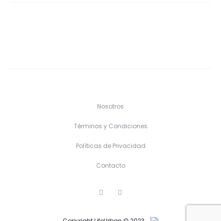
Nosotros
Términos y Condiciones
Políticas de Privacidad
Contacto
F
I
a
n
c
s
e
t
Copyright LifeUrban © 2023
b
a