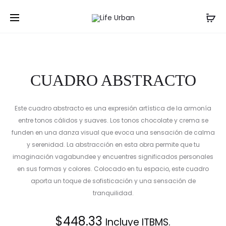
Prod
CUADRO
CUADRO
Inicio
Cuadros
CUADRO ABSTRACTO
EN
navig
ACRÍLICO
CON
HOJAS
CUADRO ABSTRACTO
DE
PALMA
Y
Este cuadro abstracto es una expresión artística de la armonía
LÍNEAS
entre tonos cálidos y suaves. Los tonos chocolate y crema se
ROSA
funden en una danza visual que evoca una sensación de calma
y serenidad. La abstracción en esta obra permite que tu
imaginación vagabundee y encuentres significados personales
en sus formas y colores. Colocado en tu espacio, este cuadro
aporta un toque de sofisticación y una sensación de
tranquilidad.
$
448.33
Incluye ITBMS.