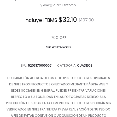
y energía a tu entorno.
El
El
$
32.10
Incluye ITBMS.
$
107.00
precio
precio
70% OFF
actual
original
Sin existencias
es:
era:
SKU:
5203170000061
CATEGORÍA:
CUADROS
$32.10.
$107.00.
DECLARACIÓN ACERCA DE LOS COLORES. LOS COLORES ORIGINALES
DE NUESTROS PRODUCTOS OFERTADOS MEDIANTE PÁGINA WEB Y
REDES SOCIALES EN GENERAL, PUEDEN PRESENTAR VARIACIONES
RESPECTO A SU TONALIDAD EN LAS FOTOGRAFÍAS DEBIDO A LA
RESOLUCIÓN DE SU PANTALLA O MONITOR. LOS COLORES PODRÁN SER
VERIFICADOS EN NUESTRA TIENDA PREVIA REALIZACIÓN DE SU PEDIDO
A FIN DE EVITAR CONFUSIÓN O ADQUISICIÓN DE UN PRODUCTO