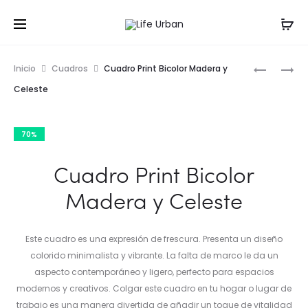
Prod
CUADRO
CUADRO
Inicio
Cuadros
Cuadro Print Bicolor Madera y
PRINT
navig
Celeste
CHOCOL
CON
70%
ONDAS
Cuadro Print Bicolor
Madera y Celeste
Este cuadro es una expresión de frescura. Presenta un diseño
colorido minimalista y vibrante. La falta de marco le da un
aspecto contemporáneo y ligero, perfecto para espacios
modernos y creativos. Colgar este cuadro en tu hogar o lugar de
trabajo es una manera divertida de añadir un toque de vitalidad