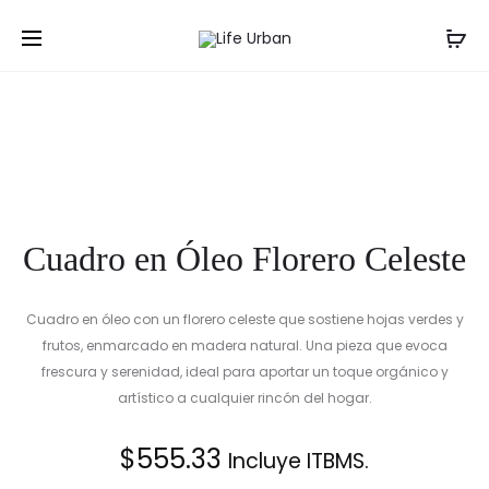
Prod
CUADRO
CUADRO
Inicio
Cuadros
Cuadro en Óleo Florero Celeste
EN
EN
navig
ÓLEO
ÓLEO
FLORERO
LIMÓN
AZUL
EN
CON
DAMERO
FLORES
ROSADAS
Cuadro en Óleo Florero Celeste
Cuadro en óleo con un florero celeste que sostiene hojas verdes y
frutos, enmarcado en madera natural. Una pieza que evoca
frescura y serenidad, ideal para aportar un toque orgánico y
artístico a cualquier rincón del hogar.
$
555.33
Incluye ITBMS.