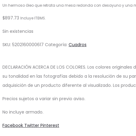
Un hermoso óleo que retrata una mesa redonda con desayuno y una m
$
897.73
Incluye ITBMS.
Sin existencias
SKU:
5202160000617
Categoría:
Cuadros
DECLARACIÓN ACERCA DE LOS COLORES. Los colores originales d
su tonalidad en las fotografías debido a la resolución de su pa
adquisición de un producto diferente al visualizado. Los produ
Precios sujetos a variar sin previo aviso.
No incluye armado.
Share
Facebook
Twitter
Pinterest