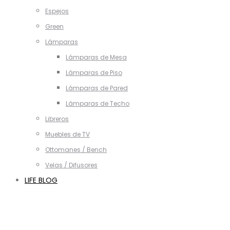
Espejos
Green
Lámparas
Lámparas de Mesa
Lámparas de Piso
Lámparas de Pared
Lámparas de Techo
Libreros
Muebles de TV
Ottomanes / Bench
Velas / Difusores
LIFE BLOG