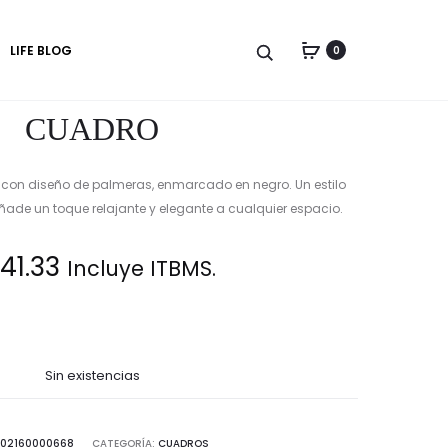
Produc
CUADRO
CUADRO
LIFE BLOG
0
EN
naviga
ÓLEO
BODEGÓN
CUADRO
MESA
Y
FRUTAS
 con diseño de palmeras, enmarcado en negro. Un estilo
ñade un toque relajante y elegante a cualquier espacio.
41.33
Incluye ITBMS.
Sin existencias
02160000668
CATEGORÍA:
CUADROS