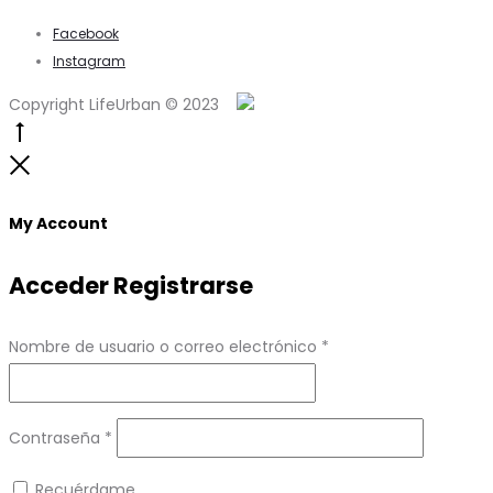
Facebook
Instagram
Copyright LifeUrban © 2023
Go
to
Close
top
My Account
Acceder
Registrarse
Obligatorio
Nombre de usuario o correo electrónico
*
Obligatorio
Contraseña
*
Recuérdame