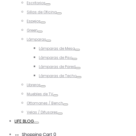
Escritorios
Toggle
Sillas de Oficina
Toggle
Espejos
Toggle
Green
Toggle
Lámparas
Toggle
Lámparas de Mesa
Toggle
Lámparas de Piso
Toggle
Lámparas de Pared
Toggle
Lámparas de Techo
Toggle
Libreros
Toggle
Muebles de TV
Toggle
Ottomanes / Bench
Toggle
Velas / Difusores
Toggle
LIFE BLOG
Toggle
Shopping Cart
0