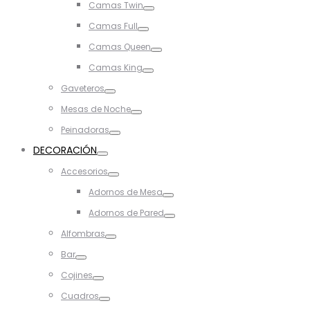
Camas Twin
Toggle
Camas Full
Toggle
Camas Queen
Toggle
Camas King
Toggle
Gaveteros
Toggle
Mesas de Noche
Toggle
Peinadoras
Toggle
DECORACIÓN
Toggle
Accesorios
Toggle
Adornos de Mesa
Toggle
Adornos de Pared
Toggle
Alfombras
Toggle
Bar
Toggle
Cojines
Toggle
Cuadros
Toggle