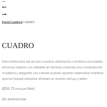
Set
Product
CUADRO
2
navigation
Inicio
Cuadros
Cuadros
CUADRO
Abstractos
Figura
CUADRO
Azul
y
Rosa
Este sofisticado set de dos cuadros abstractos combina una paleta
de tonos neutros con detalles en dorado, creando una composición
moderna y elegante. Los colores suaves aportan serenidad, mientras
que los toques dorados añaden un acento de lujo y estilo.
$
255.73
Incluye ITBMS.
Sin existencias