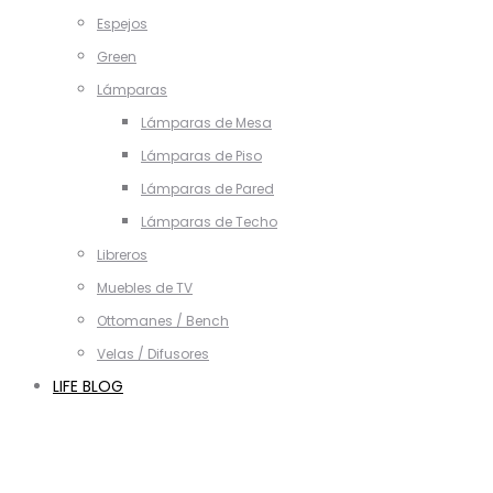
Espejos
Green
Lámparas
Lámparas de Mesa
Lámparas de Piso
Lámparas de Pared
Lámparas de Techo
Libreros
Muebles de TV
Ottomanes / Bench
Velas / Difusores
LIFE BLOG