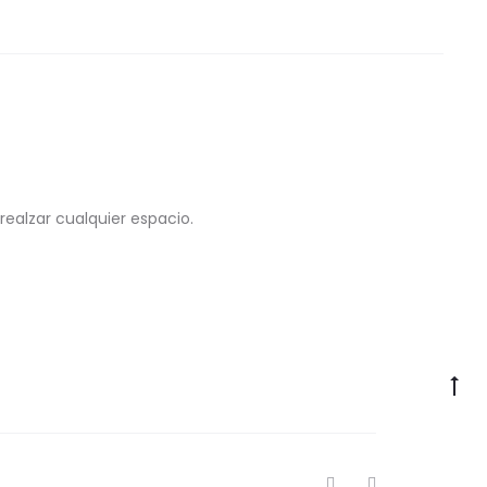
realzar cualquier espacio.
Go
to
to
F
I