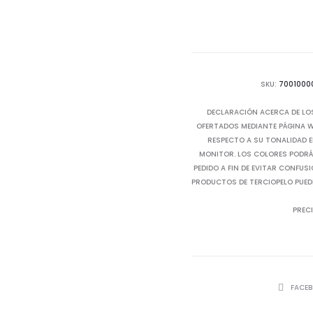
SKU:
7001000
DECLARACIÓN ACERCA DE LO
OFERTADOS MEDIANTE PÁGINA WE
RESPECTO A SU TONALIDAD E
MONITOR. LOS COLORES PODRÁN
PEDIDO A FIN DE EVITAR CONFUS
PRODUCTOS DE TERCIOPELO PUED
PRECI
SHARE
FACE