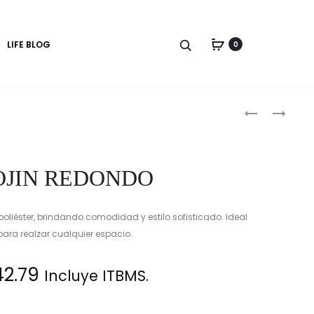
LIFE BLOG
0
Produc
COJIN
COJIN
REDONDO
naviga
OJIN REDONDO
oliéster, brindando comodidad y estilo sofisticado. Ideal
para realzar cualquier espacio.
42.79
Incluye ITBMS.