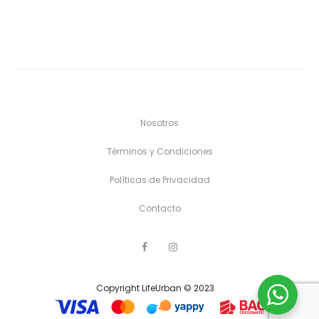
Nosotros
Términos y Condiciones
Políticas de Privacidad
Contacto
F
I
a
n
c
s
e
t
Copyright LifeUrban © 2023
b
a
o
g
o
r
k
a