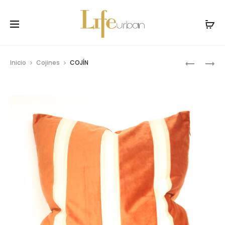
Prod
COJÍN
COJÍN
Inicio
Cojines
COJÍN
navig