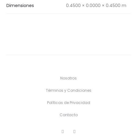
Dimensiones
0.4500 × 0.0000 × 0.4500 m
Nosotros
Términos y Condiciones
Políticas de Privacidad
Contacto
F
I
a
n