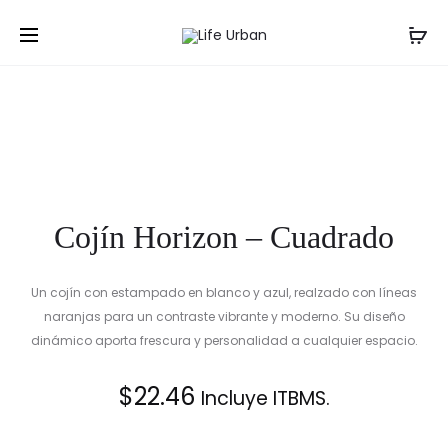
Prod
COJÍN
COJÍN
Inicio
Cojines
Cojín Horizon – Cuadrado
HORIZON
navig
–
CUADRA
Cojín Horizon – Cuadrado
Un cojín con estampado en blanco y azul, realzado con líneas
naranjas para un contraste vibrante y moderno. Su diseño
dinámico aporta frescura y personalidad a cualquier espacio.
$
22.46
Incluye ITBMS.