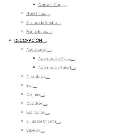
Toggle
Camas King
Toggle
Gaveteros
Toggle
Mesas de Noche
Toggle
Peinadoras
Toggle
DECORACIÓN
Toggle
Accesorios
Toggle
Adornos de Mesa
Toggle
Adornos de Pared
Toggle
Alfombras
Toggle
Bar
Toggle
Cojines
Toggle
Cuadros
Toggle
Escritorios
Toggle
Sillas de Oficina
Toggle
Espejos