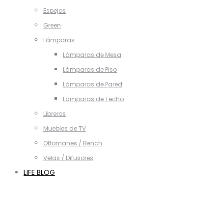
Espejos
Green
Lámparas
Lámparas de Mesa
Lámparas de Piso
Lámparas de Pared
Lámparas de Techo
Libreros
Muebles de TV
Ottomanes / Bench
Velas / Difusores
LIFE BLOG