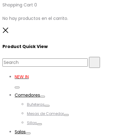
Shopping Cart
0
No hay productos en el carrito.
Close
Product Quick View
Search
Search
for:
NEW IN
Toggle
Comedores
Toggle
Bufeteras
Toggle
Mesas de Comedor
Toggle
Sillas
Toggle
Salas