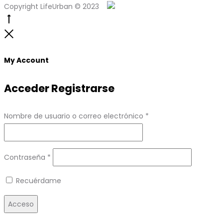
Copyright LifeUrban © 2023
Go
to
Close
top
My Account
Acceder
Registrarse
Obligatorio
Nombre de usuario o correo electrónico
*
Obligatorio
Contraseña
*
Recuérdame
Acceso