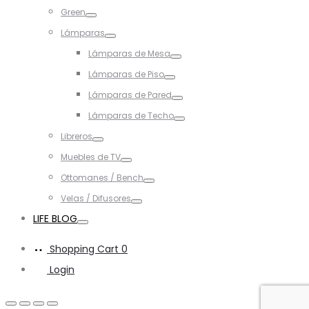
Toggle
Green
Toggle
Lámparas
Toggle
Lámparas de Mesa
Toggle
Lámparas de Piso
Toggle
Lámparas de Pared
Toggle
Lámparas de Techo
Toggle
Libreros
Toggle
Muebles de TV
Toggle
Ottomanes / Bench
Toggle
Velas / Difusores
Toggle
LIFE BLOG
Toggle
Shopping Cart
0
Login