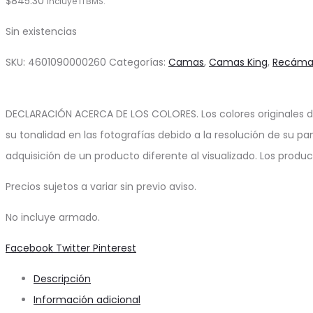
$
845.30
Incluye ITBMS.
Sin existencias
SKU:
4601090000260
Categorías:
Camas
,
Camas King
,
Recáma
DECLARACIÓN ACERCA DE LOS COLORES. Los colores originales d
su tonalidad en las fotografías debido a la resolución de su pa
adquisición de un producto diferente al visualizado. Los produ
Precios sujetos a variar sin previo aviso.
No incluye armado.
Share
Facebook
Twitter
Pinterest
Descripción
Información adicional