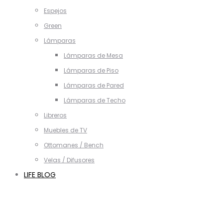
Espejos
Green
Lámparas
Lámparas de Mesa
Lámparas de Piso
Lámparas de Pared
Lámparas de Techo
Libreros
Muebles de TV
Ottomanes / Bench
Velas / Difusores
LIFE BLOG