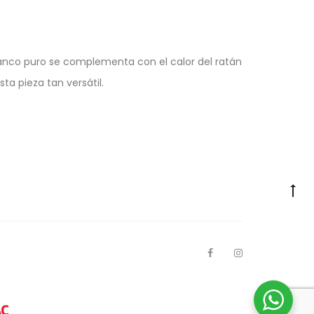
lanco puro se complementa con el calor del ratán
a pieza tan versátil.
Go
to
to
F
I
a
n
c
s
e
t
b
a
o
g
o
r