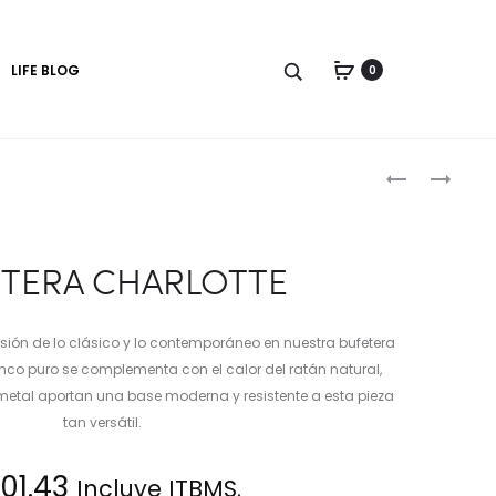
LIFE BLOG
0
Produc
BUFETERA
BUFETERA
naviga
TERA CHARLOTTE
usión de lo clásico y lo contemporáneo en nuestra bufetera
nco puro se complementa con el calor del ratán natural,
metal aportan una base moderna y resistente a esta pieza
tan versátil.
01.43
Incluye ITBMS.