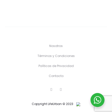
Nosotros
Términos y Condiciones
Políticas de Privacidad
Contacto
F
I
a
n
c
s
e
t
Copyright LifeUrban © 2023
b
a
o
g
o
r