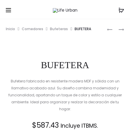
Prod
BUFETER
BUFETER
Inicio
Comedores
Bufeteras
BUFETERA
navig
BUFETERA
Bufetera fabricada en resistente madera MDF y sólida con un
llamativo acabado azul. Su diseño combina modernidad y
funcionalidad, aportando un toque de color y estilo a cualquier
ambiente. Ideal para organizar y realzar la decoración de tu
hogar.
$
587.43
Incluye ITBMS.