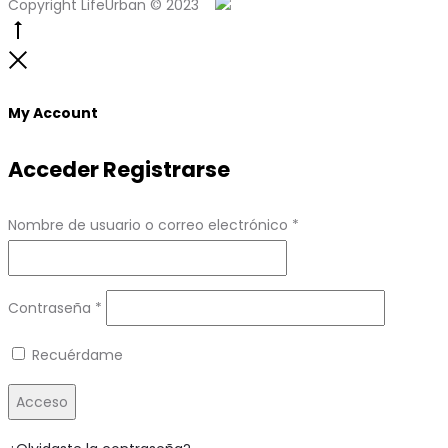
Copyright LifeUrban © 2023
Go
to
Close
top
My Account
Acceder
Registrarse
Obligatorio
Nombre de usuario o correo electrónico
*
Obligatorio
Contraseña
*
Recuérdame
Acceso