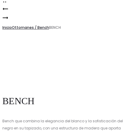
OTTOMAN
Product
BENCH
PERLA
navigation
Inicio
Ottomanes / Bench
BENCH
BENCH
Bench que combina la elegancia del blanco y la sofisticación del
negro en su tapizado, con una estructura de madera que aporta