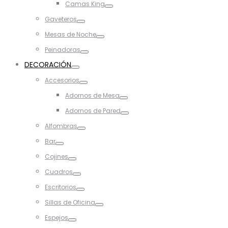
Camas King
Toggle
Gaveteros
Toggle
Mesas de Noche
Toggle
Peinadoras
Toggle
DECORACIÓN
Toggle
Accesorios
Toggle
Adornos de Mesa
Toggle
Adornos de Pared
Toggle
Alfombras
Toggle
Bar
Toggle
Cojines
Toggle
Cuadros
Toggle
Escritorios
Toggle
Sillas de Oficina
Toggle
Espejos
Toggle