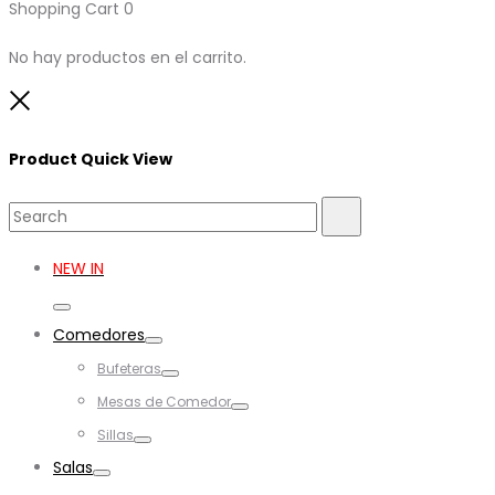
Shopping Cart
0
No hay productos en el carrito.
Close
Product Quick View
Search
Search
for:
NEW IN
Toggle
Comedores
Toggle
Bufeteras
Toggle
Mesas de Comedor
Toggle
Sillas
Toggle
Salas
Toggle