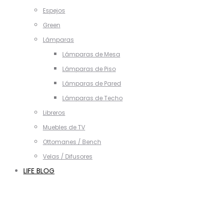
Espejos
Green
Lámparas
Lámparas de Mesa
Lámparas de Piso
Lámparas de Pared
Lámparas de Techo
Libreros
Muebles de TV
Ottomanes / Bench
Velas / Difusores
LIFE BLOG