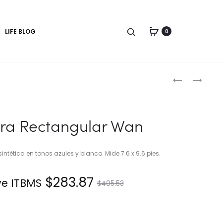
LIFE BLOG
0
Produc
ALFOMBRA
ALFOMBRA
RECTANGUL
RECTANGUL
naviga
EXPLOS
UNOR
ra Rectangular Wan
ntética en tonos azules y blanco. Mide 7.6 x 9.6 pies.
El
El
$
283.87
ye ITBMS.
$
405.53
precio
precio