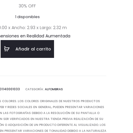
actual
original
30% OFF
1 disponibles
es:
era:
0.00 x Ancho: 2.93 x Largo: 2.32 m
$283.87.
$405.53.
mensiones en Realidad Aumentada
Añadir al carrito
01140001033
CATEGORÍA:
ALFOMBRAS
S COLORES. LOS COLORES ORIGINALES DE NUESTROS PRODUCTOS
B Y REDES SOCIALES EN GENERAL, PUEDEN PRESENTAR VARIACIONES
N LAS FOTOGRAFÍAS DEBIDO A LA RESOLUCIÓN DE SU PANTALLA O
 SER VERIFICADOS EN NUESTRA TIENDA PREVIA REALIZACIÓN DE SU
IÓN O ADQUISICIÓN DE UN PRODUCTO DIFERENTE AL VISUALIZADO. LOS
EN PRESENTAR VARIACIONES DE TONALIDAD DEBIDO A LA NATURALEZA