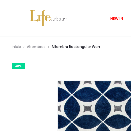
NEW IN
Inicio
Alfombras
Alfombra Rectangular Wan
30%