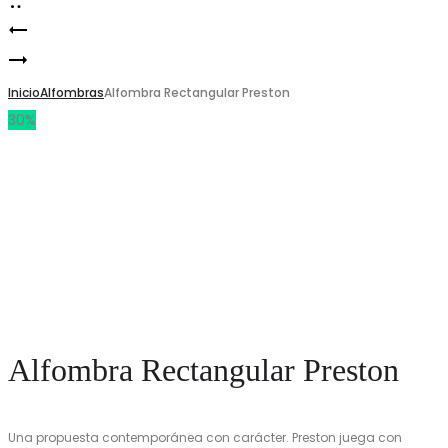
Alfombra
Product
Alfombra
Rectangular
navigation
Rectangular
Inicio
Gourlie
Alfombras
Alfombra Rectangular Preston
30%
Kingsley
Alfombra Rectangular Preston
Una propuesta contemporánea con carácter. Preston juega con