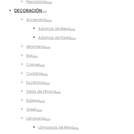
Peinadoras
Toggle
DECORACIÓN
Toggle
Accesorios
Toggle
Adornos de Mesa
Toggle
Adornos de Pared
Toggle
Alfombras
Toggle
Bar
Toggle
Cojines
Toggle
Cuadros
Toggle
Escritorios
Toggle
Sillas de Oficina
Toggle
Espejos
Toggle
Green
Toggle
Lámparas
Toggle
Lámparas de Mesa
Toggle