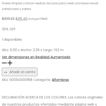
líneas limpias y tonos neutros oscuros para crear una base visual
sofisticada y sobria.
El
El
$
309.23
$
216.46
Incluye ITBMS.
precio
precio
30% OFF
original
actual
1 disponibles
era:
es:
$309.23.
$216.46.
Alto: 0.00 x Ancho: 2.39 x Largo: 1.52 m
Ver dimensiones en Realidad Aumentada
Alfombra
Rectangular
Añadir al carrito
Preston
SKU:
5001140001168
Categoría:
Alfombras
cantidad
DECLARACIÓN ACERCA DE LOS COLORES. Los colores originales
de nuestros productos ofertados mediante página web y