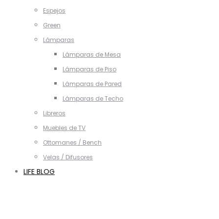
Espejos
Green
Lámparas
Lámparas de Mesa
Lámparas de Piso
Lámparas de Pared
Lámparas de Techo
Libreros
Muebles de TV
Ottomanes / Bench
Velas / Difusores
LIFE BLOG