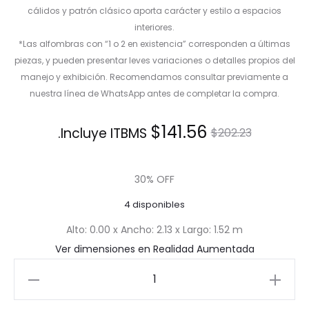
cálidos y patrón clásico aporta carácter y estilo a espacios
interiores.
*Las alfombras con “1 o 2 en existencia” corresponden a últimas
piezas, y pueden presentar leves variaciones o detalles propios del
manejo y exhibición. Recomendamos consultar previamente a
nuestra línea de WhatsApp antes de completar la compra.
El
El
$
141.56
Incluye ITBMS.
$
202.23
precio
precio
30% OFF
actual
original
4 disponibles
es:
era:
Alto: 0.00 x Ancho: 2.13 x Largo: 1.52 m
Ver dimensiones en Realidad Aumentada
$141.56.
$202.23.
Alfombra
Rectangular