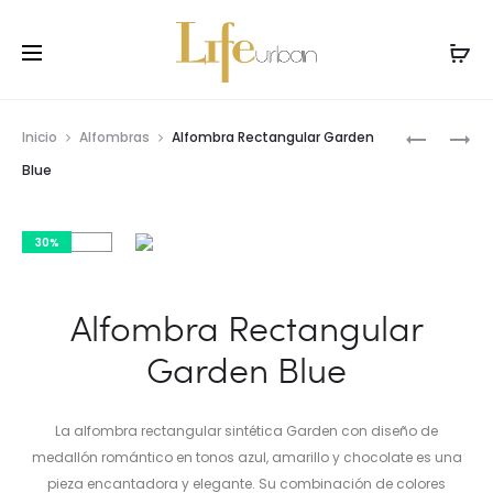
Prod
ALFOMBR
ALFOMBR
Inicio
Alfombras
Alfombra Rectangular Garden
RECTANG
RECTANG
navig
Blue
FLORA
JAIZE
GRAY
30%
Alfombra Rectangular
Garden Blue
La alfombra rectangular sintética Garden con diseño de
medallón romántico en tonos azul, amarillo y chocolate es una
pieza encantadora y elegante. Su combinación de colores