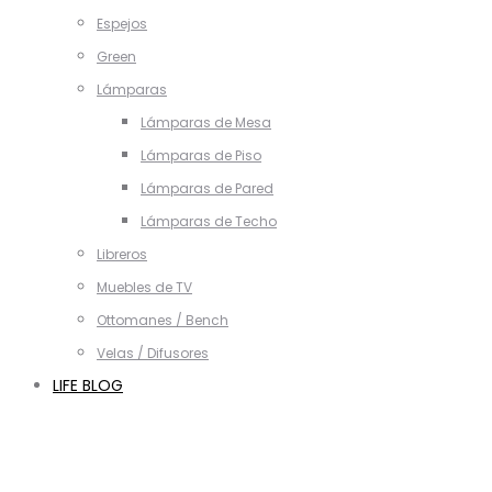
Espejos
Green
Lámparas
Lámparas de Mesa
Lámparas de Piso
Lámparas de Pared
Lámparas de Techo
Libreros
Muebles de TV
Ottomanes / Bench
Velas / Difusores
LIFE BLOG