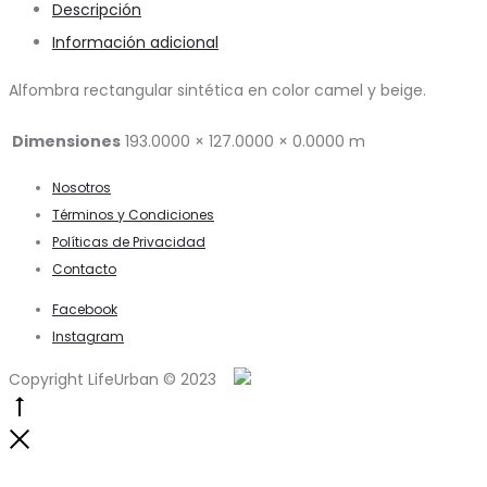
Descripción
Información adicional
Alfombra rectangular sintética en color camel y beige.
Dimensiones
193.0000 × 127.0000 × 0.0000 m
Nosotros
Términos y Condiciones
Políticas de Privacidad
Contacto
Facebook
Instagram
Copyright LifeUrban © 2023
Go
to
Close
top