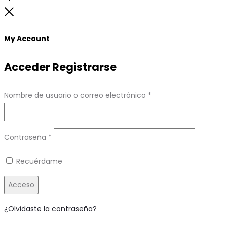
to
Close
top
My Account
Acceder
Registrarse
Obligatorio
Nombre de usuario o correo electrónico
*
Obligatorio
Contraseña
*
Recuérdame
Acceso
¿Olvidaste la contraseña?