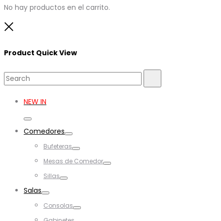
No hay productos en el carrito.
Close
Product Quick View
Search
Search
for:
NEW IN
Toggle
Comedores
Toggle
Bufeteras
Toggle
Mesas de Comedor
Toggle
Sillas
Toggle
Salas
Toggle
Consolas
Toggle
Gabinetes