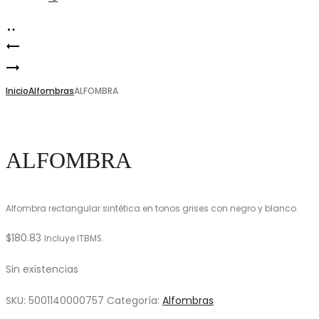
productos
ALFOMBRA
Product
ALFOMBRA
RECTANGULAR
navigation
ANDALUZ
Inicio
Alfombras
ALFOMBRA
ALFOMBRA
Alfombra rectangular sintética en tonos grises con negro y blanco.
$
180.83
Incluye ITBMS.
Sin existencias
SKU:
5001140000757
Categoría:
Alfombras