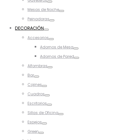
Gaveteros
Toggle
Mesas de Noche
Toggle
Peinadoras
Toggle
DECORACIÓN
Toggle
Accesorios
Toggle
Adornos de Mesa
Toggle
Adornos de Pared
Toggle
Alfombras
Toggle
Bar
Toggle
Cojines
Toggle
Cuadros
Toggle
Escritorios
Toggle
Sillas de Oficina
Toggle
Espejos
Toggle
Green
Toggle