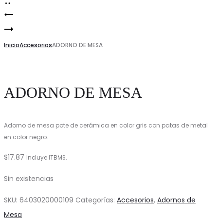
ADORNO
Product
Figura
DE
navigation
Garci
Inicio
MESA
Accesorios
ADORNO DE MESA
–
Cerámica
ADORNO DE MESA
Adorno de mesa pote de cerámica en color gris con patas de metal
en color negro.
$
17.87
Incluye ITBMS.
Sin existencias
SKU:
6403020000109
Categorías:
Accesorios
,
Adornos de
Mesa