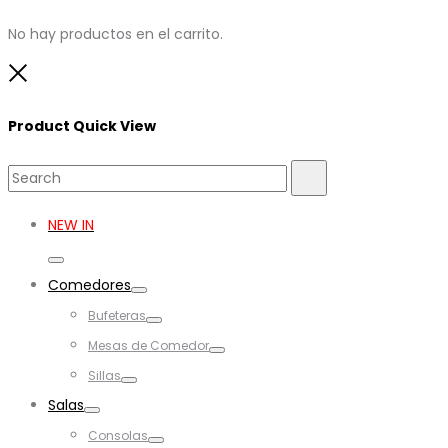
No hay productos en el carrito.
Close
Product Quick View
Search
Search
for:
NEW IN
Toggle
Comedores
Toggle
Bufeteras
Toggle
Mesas de Comedor
Toggle
Sillas
Toggle
Salas
Toggle
Consolas