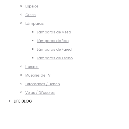
Espejos
Green
Lámparas
Lámparas de Mesa
Lámparas de Piso
Lámparas de Pared
Lámparas de Techo
Libreros
Muebles de TV
Ottomanes / Bench
Velas / Difusores
LIFE BLOG