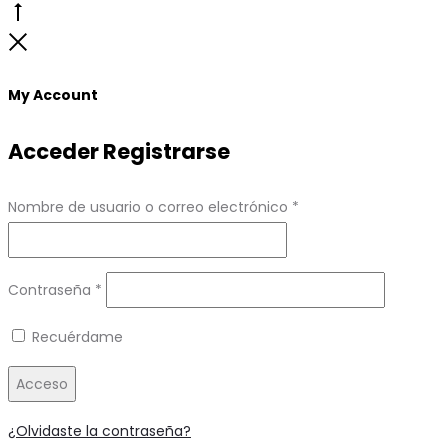
Go
to
Close
top
My Account
Acceder
Registrarse
Obligatorio
Nombre de usuario o correo electrónico
*
Obligatorio
Contraseña
*
Recuérdame
Acceso
¿Olvidaste la contraseña?