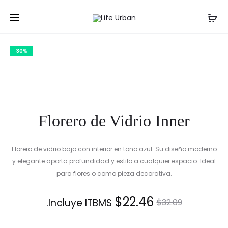
Prod
FLORERO
FLORERO
Inicio
Accesorios
Florero de Vidrio Inner
DE
DE
navig
CERAMIC
VIDRIO
30%
SIRA
SILEX
Florero de Vidrio Inner
Florero de vidrio bajo con interior en tono azul. Su diseño moderno
y elegante aporta profundidad y estilo a cualquier espacio. Ideal
para flores o como pieza decorativa.
El
El
$
22.46
Incluye ITBMS.
$
32.09
precio
precio