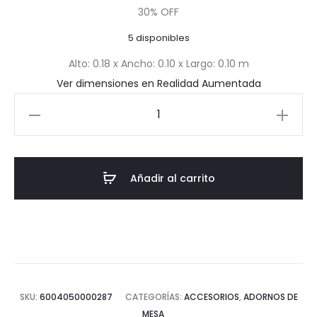
30% OFF
actual
original
5 disponibles
es:
era:
Alto: 0.18 x Ancho: 0.10 x Largo: 0.10 m
Ver dimensiones en Realidad Aumentada
$22.46.
$32.09.
Florero
de
Vidrio
Inner
Añadir al carrito
cantidad
SKU:
6004050000287
CATEGORÍAS:
ACCESORIOS
,
ADORNOS DE
MESA