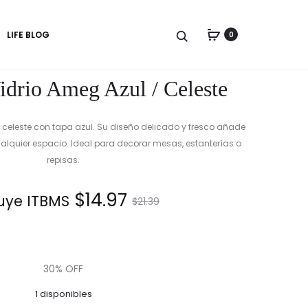
Produc
JARRÓN
JARRÓN
LIFE BLOG
0
DE
DE
naviga
VIDRIO
VIDRIO
GEMAN
NULP
idrio Ameg Azul / Celeste
NARANJA
VERDE
/
/
BLANCO
SALMÓN
o celeste con tapa azul. Su diseño delicado y fresco añade
ualquier espacio. Ideal para decorar mesas, estanterías o
repisas.
El
El
$
14.97
uye ITBMS.
$
21.39
precio
precio
actual
original
30% OFF
1 disponibles
es:
era: