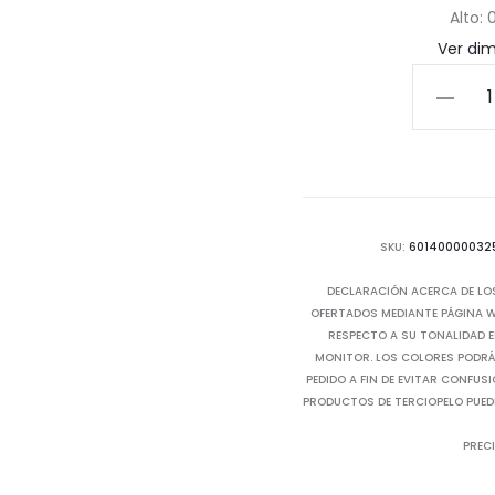
Alto: 
Ver di
Figura
Multu
-
Resina
cantida
SKU:
60140000032
DECLARACIÓN ACERCA DE LO
OFERTADOS MEDIANTE PÁGINA WE
RESPECTO A SU TONALIDAD E
MONITOR. LOS COLORES PODRÁN
PEDIDO A FIN DE EVITAR CONFUS
PRODUCTOS DE TERCIOPELO PUED
PRECI