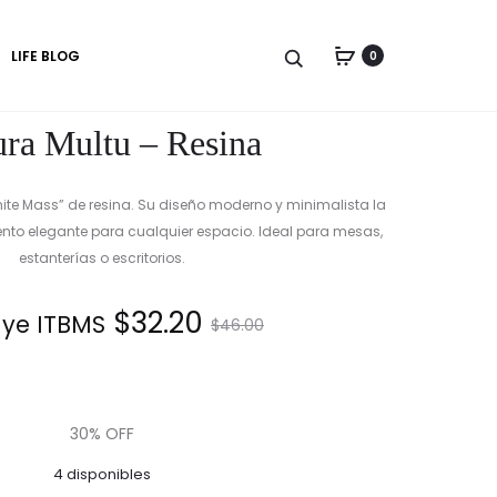
Produc
JARRÓN
JARRÓN
LIFE BLOG
0
DE
DE
naviga
CEMENTO
VIDRIO
CALYX
GEMAN
ura Multu – Resina
GRIS
AZUL
/
CELESTE
White Mass” de resina. Su diseño moderno y minimalista la
nto elegante para cualquier espacio. Ideal para mesas,
estanterías o escritorios.
El
El
$
32.20
uye ITBMS.
$
46.00
precio
precio
actual
original
30% OFF
4 disponibles
es:
era: