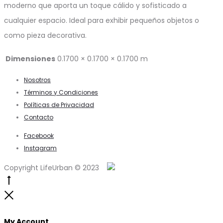
moderno que aporta un toque cálido y sofisticado a
cualquier espacio. Ideal para exhibir pequeños objetos o
como pieza decorativa.
Dimensiones
0.1700 × 0.1700 × 0.1700 m
Nosotros
Términos y Condiciones
Políticas de Privacidad
Contacto
Facebook
Instagram
Copyright LifeUrban © 2023
Go
to
Close
top
My Account