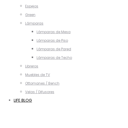
Espejos
Green
Lámparas
Lámparas de Mesa
Lámparas de Piso
Lámparas de Pared
Lámparas de Techo
Libreros
Muebles de TV
Ottomanes / Bench
Velas / Difusores
LIFE BLOG