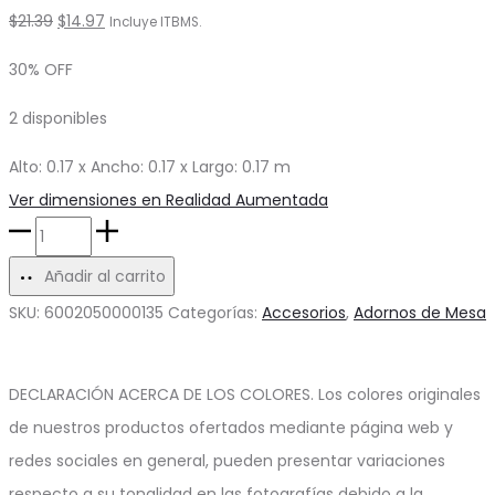
El
El
$
21.39
$
14.97
Incluye ITBMS.
precio
precio
30% OFF
original
actual
2 disponibles
era:
es:
$21.39.
$14.97.
Alto: 0.17 x Ancho: 0.17 x Largo: 0.17 m
Ver dimensiones en Realidad Aumentada
Bowl
de
Añadir al carrito
Vidrio
SKU:
6002050000135
Categorías:
Accesorios
,
Adornos de Mesa
–
Redondo
DECLARACIÓN ACERCA DE LOS COLORES. Los colores originales
cantidad
de nuestros productos ofertados mediante página web y
redes sociales en general, pueden presentar variaciones
respecto a su tonalidad en las fotografías debido a la