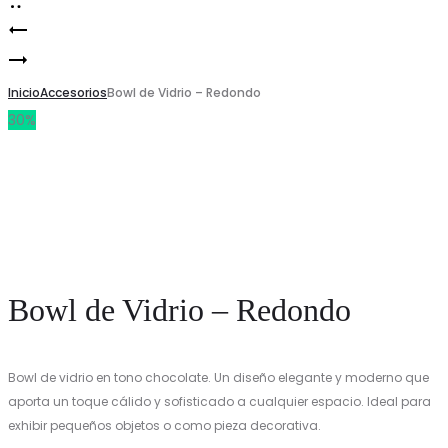
Florero
Product
Florero
de
navigation
de
Inicio
Vidrio
Accesorios
Bowl de Vidrio – Redondo
30%
Vidrio
Finna
Asali
Bowl de Vidrio – Redondo
Bowl de vidrio en tono chocolate. Un diseño elegante y moderno que
aporta un toque cálido y sofisticado a cualquier espacio. Ideal para
exhibir pequeños objetos o como pieza decorativa.