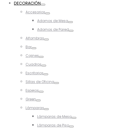
DECORACIÓN
Toggle
Accesorios
Toggle
Adornos de Mesa
Toggle
Adornos de Pared
Toggle
Alfombras
Toggle
Bar
Toggle
Cojines
Toggle
Cuadros
Toggle
Escritorios
Toggle
Sillas de Oficina
Toggle
Espejos
Toggle
Green
Toggle
Lámparas
Toggle
Lámparas de Mesa
Toggle
Lámparas de Piso