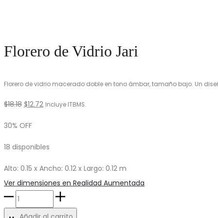
Florero de Vidrio Jari
Florero de vidrio macerado doble en tono ámbar, tamaño bajo. Un diseñ
El
El
$
18.18
$
12.72
Incluye ITBMS.
precio
precio
30% OFF
original
actual
18 disponibles
era:
es:
$18.18.
$12.72.
Alto: 0.15 x Ancho: 0.12 x Largo: 0.12 m
Ver dimensiones en Realidad Aumentada
Florero
de
Añadir al carrito