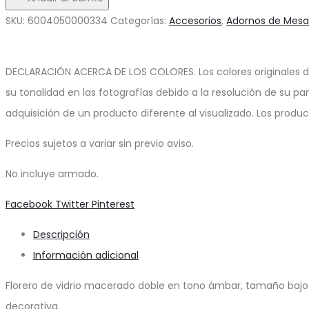
Vidrio
SKU:
6004050000334
Categorías:
Accesorios
,
Adornos de Mesa
Jari
cantidad
DECLARACIÓN ACERCA DE LOS COLORES. Los colores originales d
su tonalidad en las fotografías debido a la resolución de su pa
adquisición de un producto diferente al visualizado. Los produ
Precios sujetos a variar sin previo aviso.
No incluye armado.
Share
Facebook
Twitter
Pinterest
Descripción
Información adicional
Florero de vidrio macerado doble en tono ámbar, tamaño bajo. 
decorativa.