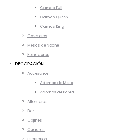
Camas Full
Camas Queen
Camas King
Gaveteros
Mesas de Noche
Peinadoras
DECORACIÓN
Accesorios
Adornos de Mesa
Adornos de Pared
Alfombras
Bar
Cojines
Cuadros
Escritorios