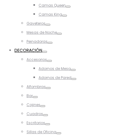
Toggle
Camas Queen
Toggle
Camas King
Toggle
Gaveteros
Toggle
Mesas de Noche
Toggle
Peinadoras
Toggle
DECORACIÓN
Toggle
Accesorios
Toggle
Adornos de Mesa
Toggle
Adornos de Pared
Toggle
Alfombras
Toggle
Bar
Toggle
Cojines
Toggle
Cuadros
Toggle
Escritorios
Toggle
Sillas de Oficina