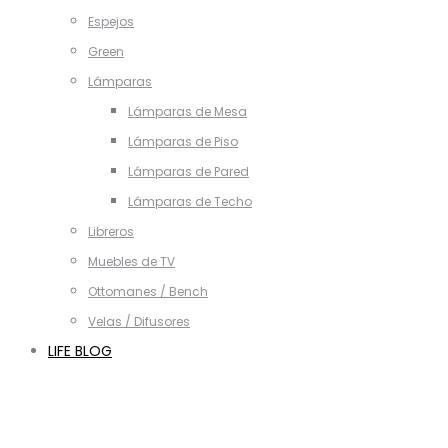
Espejos
Green
Lámparas
Lámparas de Mesa
Lámparas de Piso
Lámparas de Pared
Lámparas de Techo
Libreros
Muebles de TV
Ottomanes / Bench
Velas / Difusores
LIFE BLOG