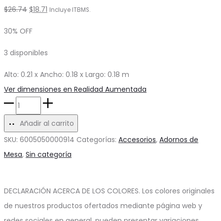
El
El
$
26.74
$
18.71
Incluye ITBMS.
precio
precio
30% OFF
original
actual
3 disponibles
era:
es:
$26.74.
$18.71.
Alto: 0.21 x Ancho: 0.18 x Largo: 0.18 m
Ver dimensiones en Realidad Aumentada
Jarrón
de
Añadir al carrito
Vidrio
SKU:
6005050000914
Categorías:
Accesorios
,
Adornos de
Rodha
Mesa
,
Sin categoría
Rosa
cantidad
DECLARACIÓN ACERCA DE LOS COLORES. Los colores originales
de nuestros productos ofertados mediante página web y
redes sociales en general, pueden presentar variaciones