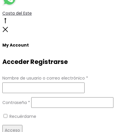
Costa del Este
Go
to
Close
top
My Account
Acceder
Registrarse
Obligatorio
Nombre de usuario o correo electrónico
*
Obligatorio
Contraseña
*
Recuérdame
Acceso