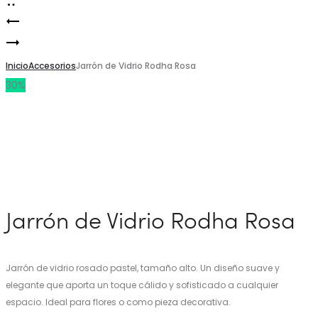
Jarrón
Product
Jarrón
de
navigation
de
Inicio
Vidrio
Accesorios
Jarrón de Vidrio Rodha Rosa
30%
Vidrio
Floral
Manchas
Anzo
Floral
Gris
Crema
Velin
Jarrón de Vidrio Rodha Rosa
Jarrón de vidrio rosado pastel, tamaño alto. Un diseño suave y
elegante que aporta un toque cálido y sofisticado a cualquier
espacio. Ideal para flores o como pieza decorativa.