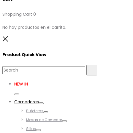
Shopping Cart
0
No hay productos en el carrito.
Close
Product Quick View
Search
Search
for:
NEW IN
Toggle
Comedores
Toggle
Bufeteras
Toggle
Mesas de Comedor
Toggle
Sillas