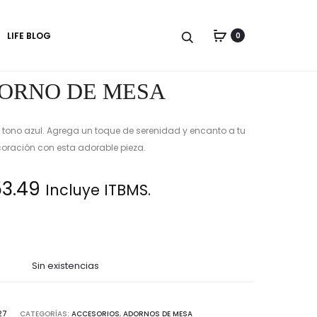
Produc
FIGURA
ADORNO
LIFE BLOG
0
HERA
DE
naviga
–
MESA
CERÁMICA
BANDEJA
ORNO DE MESA
n tono azul. Agrega un toque de serenidad y encanto a tu
oración con esta adorable pieza.
53.49
Incluye ITBMS.
Sin existencias
27
CATEGORÍAS:
ACCESORIOS
,
ADORNOS DE MESA