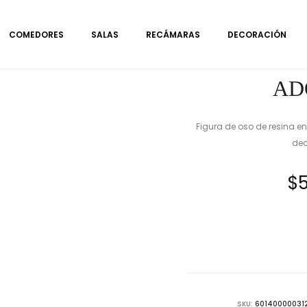
COMEDORES
SALAS
RECÁMARAS
DECORACIÓN
AD
Figura de oso de resina e
dec
$
SKU:
60140000031