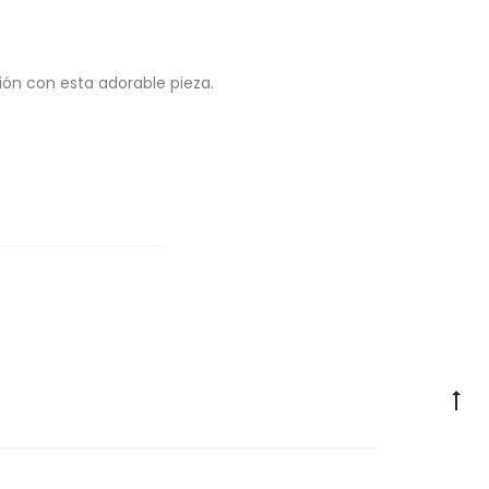
ión con esta adorable pieza.
Go
to
to