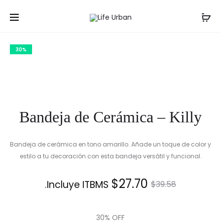
Prod
ADORNO
FLORERO
Inicio
Accesorios
Bandeja de Cerámica – Killy
DE
DE
navig
MESA
VIDRIO
30%
JARRÓN
AMBAR
Bandeja de Cerámica – Killy
Bandeja de cerámica en tono amarillo. Añade un toque de color y
estilo a tu decoración con esta bandeja versátil y funcional.
El
El
$
27.70
Incluye ITBMS.
$
39.58
precio
precio
30% OFF