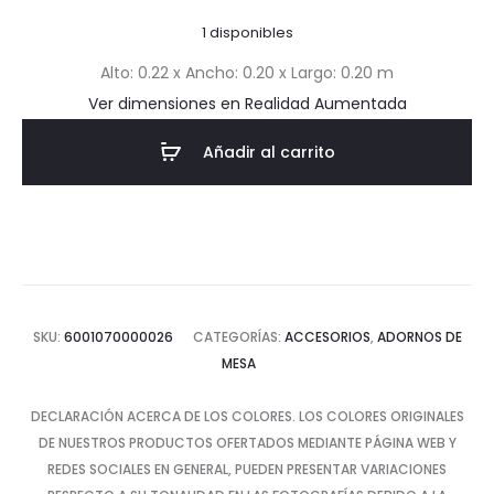
actual
original
1 disponibles
es:
era:
Alto: 0.22 x Ancho: 0.20 x Largo: 0.20 m
Ver dimensiones en Realidad Aumentada
$27.70.
$39.58.
Añadir al carrito
SKU:
6001070000026
CATEGORÍAS:
ACCESORIOS
,
ADORNOS DE
MESA
DECLARACIÓN ACERCA DE LOS COLORES. LOS COLORES ORIGINALES
DE NUESTROS PRODUCTOS OFERTADOS MEDIANTE PÁGINA WEB Y
REDES SOCIALES EN GENERAL, PUEDEN PRESENTAR VARIACIONES