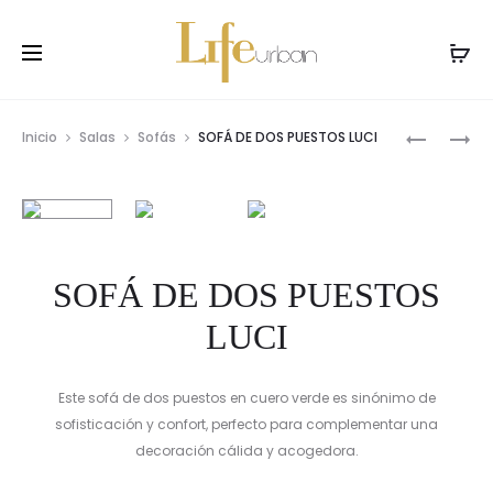
Prod
SOFÁ
SOFÁ
Inicio
Salas
Sofás
SOFÁ DE DOS PUESTOS LUCI
CAMA
SECCION
navig
ROMA
–
DERECHO
SOFÁ DE DOS PUESTOS
LUCI
Este sofá de dos puestos en cuero verde es sinónimo de
sofisticación y confort, perfecto para complementar una
decoración cálida y acogedora.