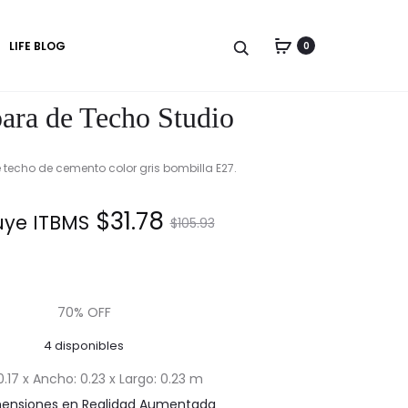
Produc
LÁMPARA
LÁMPARA
LIFE BLOG
0
DE
DE
naviga
TECHO
TECHO
ra de Techo Studio
techo de cemento color gris bombilla E27.
El
El
$
31.78
uye ITBMS.
$
105.93
precio
precio
actual
original
70% OFF
4 disponibles
es:
era:
 0.17 x Ancho: 0.23 x Largo: 0.23 m
mensiones en Realidad Aumentada