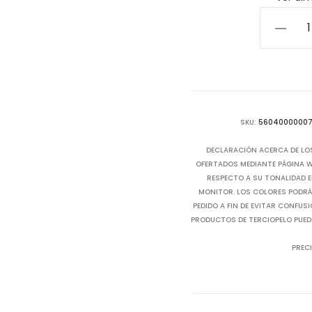
Lámpar
de
Techo
Studio
cantida
SKU:
5604000000
DECLARACIÓN ACERCA DE LO
OFERTADOS MEDIANTE PÁGINA WE
RESPECTO A SU TONALIDAD E
MONITOR. LOS COLORES PODRÁN
PEDIDO A FIN DE EVITAR CONFUS
PRODUCTOS DE TERCIOPELO PUED
PRECI