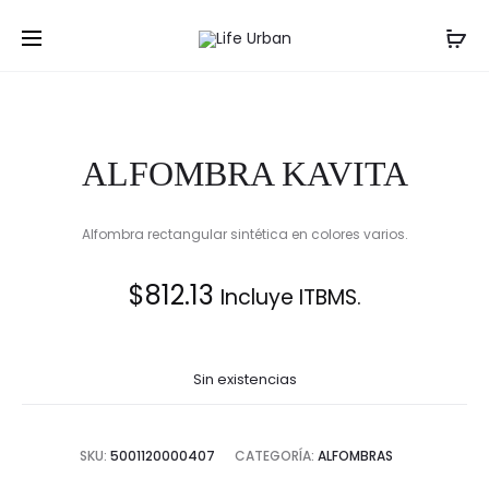
Prod
ALFOMBR
ALFOMBR
Inicio
Alfombras
ALFOMBRA KAVITA
RECTANG
CENTRAL
navig
PARK
ALFOMBRA KAVITA
Alfombra rectangular sintética en colores varios.
$
812.13
Incluye ITBMS.
Sin existencias
SKU:
5001120000407
CATEGORÍA:
ALFOMBRAS